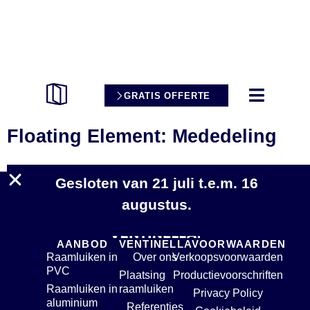
GRATIS OFFERTE
Floating Element: Mededeling
Gesloten van 21 juli t.e.m. 16
augustus.
AANBOD
VENTINELLA
VOORWAARDEN
Raamluiken in
Over ons
Verkoopsvoorwaarden
PVC
Plaatsing
Productievoorschriften
Raamluiken in
raamluiken
Privacy Policy
aluminium
Referenties