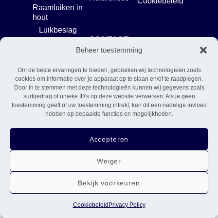
Cookiebeleid
Raamluiken in
hout
Luikbeslag
CONTACT
Pottelberg 22
Beheer toestemming
8500 Kortrijk
Om de beste ervaringen te bieden, gebruiken wij technologieën zoals
Tel. +32 (0)483 367 612
cookies om informatie over je apparaat op te slaan en/of te raadplegen.
info@ventinella.com
Door in te stemmen met deze technologieën kunnen wij gegevens zoals
VOLG ONS
surfgedrag of unieke ID's op deze website verwerken. Als je geen
toestemming geeft of uw toestemming intrekt, kan dit een nadelige invloed
hebben op bepaalde functies en mogelijkheden.
Accepteren
Weiger
Bekijk voorkeuren
Cookiebeleid
Privacy Policy